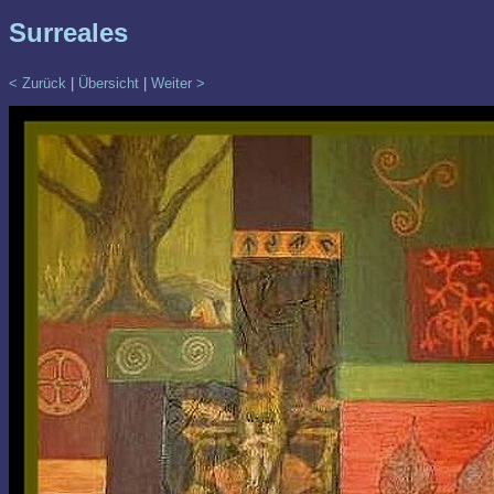
Surreales
< Zurück
|
Übersicht
|
Weiter >